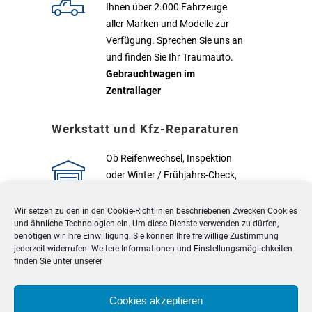
Ihnen über 2.000 Fahrzeuge
aller Marken und Modelle zur
Verfügung. Sprechen Sie uns an
und finden Sie Ihr Traumauto.
Gebrauchtwagen im
Zentrallager
Werkstatt und Kfz-Reparaturen
Ob Reifenwechsel, Inspektion
oder Winter / Frühjahrs-Check,
unsere kompentenen Monteure
erledigen Ihre individuellen
Wir setzen zu den in den
Cookie-Richtlinien
beschriebenen Zwecken Cookies
und ähnliche Technologien ein. Um diese Dienste verwenden zu dürfen,
Wünsche schnell und
benötigen wir Ihre Einwilligung. Sie können Ihre freiwillige Zustimmung
fachgerecht.
Werkstatt &
jederzeit widerrufen. Weitere Informationen und Einstellungsmöglichkeiten
Service
finden Sie unter unserer
Cookies akzeptieren
Anerkannter TÜV-