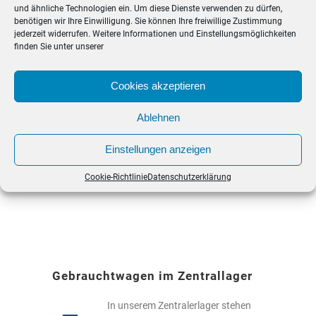
und ähnliche Technologien ein. Um diese Dienste verwenden zu dürfen,
benötigen wir Ihre Einwilligung. Sie können Ihre freiwillige Zustimmung
jederzeit widerrufen. Weitere Informationen und Einstellungsmöglichkeiten
finden Sie unter unserer
Gebrauchtwagen vor Ort
Cookies akzeptieren
Wir bieten eine große Auswahl von
Gebrauchtwagen aller Marken.
Ablehnen
Besuchen Sie uns in unserem
Autohaus und lassen Sie sich
Einstellungen anzeigen
ausführlich zu allen Modellen
Cookie-Richtlinie
Datenschutzerklärung
beraten.
Gebrauchtwagen vor Ort
Gebrauchtwagen im Zentrallager
In unserem Zentralerlager stehen