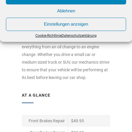
Ablehnen
BRIEF DESCRIPTION
Einstellungen anzeigen
We offer a full range of garage services to
Cookie-Richtlinie
Datenschutzerklärung
vehicle owners in Tucson. We can help you with
everything from an oil change to an engine
change. Whether you drive a small car or
medium sized truck or SUV, our mechanics strive
to ensure that your vehicle will be performing at
its best before leaving our car shop.
AT A GLANCE
Front Brakes Repair
$49.95